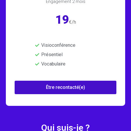
Engagement 2 mois
19
€/h
Visioconférence
Présentiel
Vocabulaire
Être recontacté(e)
Qui suis-je ?