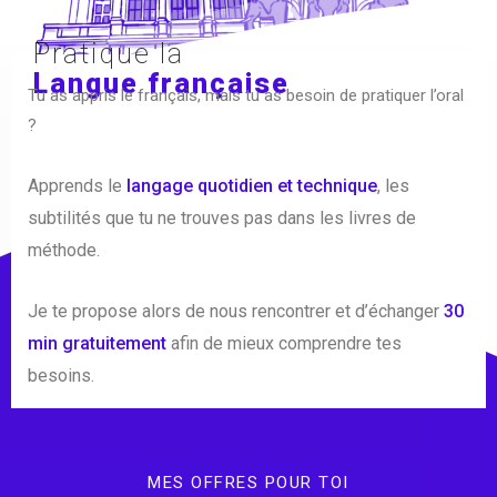
Pratique la
Langue française
Tu as appris le français, mais tu as besoin de pratiquer l’oral
?
Apprends le
langage quotidien et technique
, les
subtilités que tu ne trouves pas dans les livres de
méthode.
Je te propose alors de nous rencontrer et d’échanger
30
min gratuitement
afin de mieux comprendre tes
besoins.
MES OFFRES POUR TOI